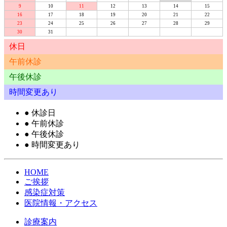
9
10
11
12
13
14
15
16
17
18
19
20
21
22
23
24
25
26
27
28
29
30
31
休日
午前休診
午後休診
時間変更あり
●
休診日
●
午前休診
●
午後休診
●
時間変更あり
HOME
ご挨拶
感染症対策
医院情報・アクセス
診療案内