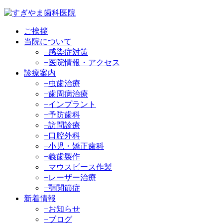
ご挨拶
当院について
−感染症対策
−医院情報・アクセス
診療案内
−虫歯治療
−歯周病治療
−インプラント
−予防歯科
−訪問診療
−口腔外科
−小児・矯正歯科
−義歯製作
−マウスピース作製
−レーザー治療
−顎関節症
新着情報
−お知らせ
−ブログ