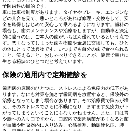
予防歯科の目的です。
車には車検制度があります。タイヤやブレーキ、エンジンな
どの具合を見て、悪いところがあれば修理・交換をして、安
全を確保しはじめて安心して乗れるようになります。歯科の
場合も、歯のメンテナンスや治療をしますが、自動車と決定
的に違うのは、ご本人の歯がいちばん優れているという点で
す。悪くなってしまった歯を樹脂や金属に交換しても、ひと
の体にとっては異物です。いつまでも自分の歯で食べられる
こと、笑えること、おしゃべりできることが、健康で幸せに
生きる秘訣のひとつだと考えています。
保険の適用内で定期健診を
歯周病の原因のひとつに、ストレスによる免疫力の低下があ
ります。なにも対策を施さず歯周病を放置すると、保険外の
治療となってしまう場合があります。その治療費で悩みが増
え、そのストレスでさらに不眠になり、ますます免疫力が下
がってしまうということにもなりかねません。また、口は胃
や腸への入り口ですから、口腔内で歯周病菌が多くなると菌
が血液や呼吸器内に入り込み、心筋梗塞、動脈硬化症、肺