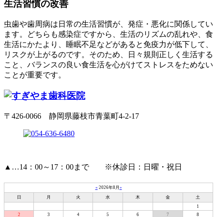
生活習慣の改善
虫歯や歯周病は日常の生活習慣が、発症・悪化に関係してい
ます。どちらも感染症ですから、生活のリズムの乱れや、食
生活にかたより、睡眠不足などがあると免疫力が低下して、
リスクが上がるのです。そのため、日々規則正しく生活する
こと、バランスの良い食生活を心がけてストレスをためない
ことが重要です。
〒426-0066 静岡県藤枝市青葉町4-2-17
▲
…14：00～17：00まで ※休診日：日曜・祝日
«
2026年8月
»
日
月
火
水
木
金
土
1
2
3
4
5
6
7
8