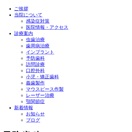
ご挨拶
当院について
感染症対策
医院情報・アクセス
診療案内
虫歯治療
歯周病治療
インプラント
予防歯科
訪問診療
口腔外科
小児・矯正歯科
義歯製作
マウスピース作製
レーザー治療
顎関節症
新着情報
お知らせ
ブログ