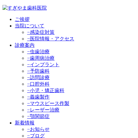
ご挨拶
当院について
−感染症対策
−医院情報・アクセス
診療案内
−虫歯治療
−歯周病治療
−インプラント
−予防歯科
−訪問診療
−口腔外科
−小児・矯正歯科
−義歯製作
−マウスピース作製
−レーザー治療
−顎関節症
新着情報
−お知らせ
−ブログ