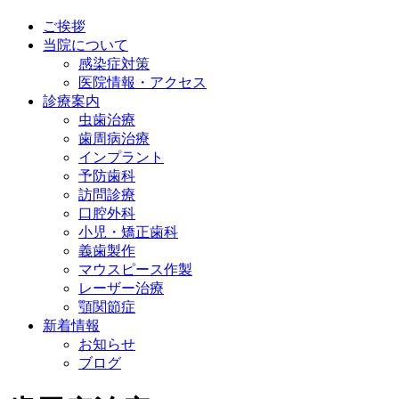
ご挨拶
当院について
感染症対策
医院情報・アクセス
診療案内
虫歯治療
歯周病治療
インプラント
予防歯科
訪問診療
口腔外科
小児・矯正歯科
義歯製作
マウスピース作製
レーザー治療
顎関節症
新着情報
お知らせ
ブログ