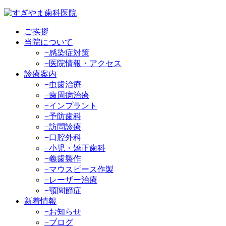
ご挨拶
当院について
−感染症対策
−医院情報・アクセス
診療案内
−虫歯治療
−歯周病治療
−インプラント
−予防歯科
−訪問診療
−口腔外科
−小児・矯正歯科
−義歯製作
−マウスピース作製
−レーザー治療
−顎関節症
新着情報
−お知らせ
−ブログ