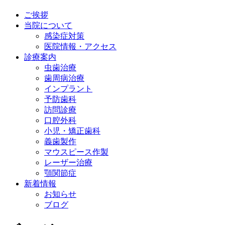
ご挨拶
当院について
感染症対策
医院情報・アクセス
診療案内
虫歯治療
歯周病治療
インプラント
予防歯科
訪問診療
口腔外科
小児・矯正歯科
義歯製作
マウスピース作製
レーザー治療
顎関節症
新着情報
お知らせ
ブログ