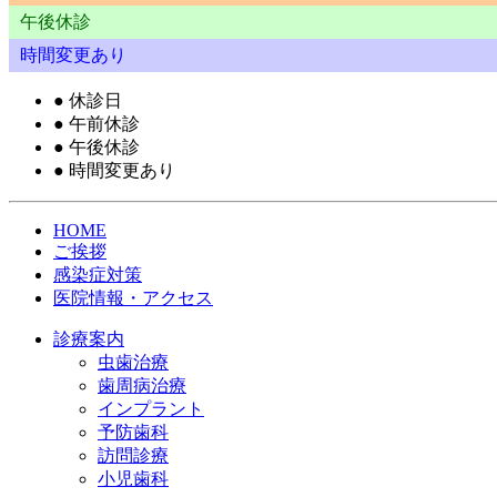
午後休診
時間変更あり
●
休診日
●
午前休診
●
午後休診
●
時間変更あり
HOME
ご挨拶
感染症対策
医院情報・アクセス
診療案内
虫歯治療
歯周病治療
インプラント
予防歯科
訪問診療
小児歯科