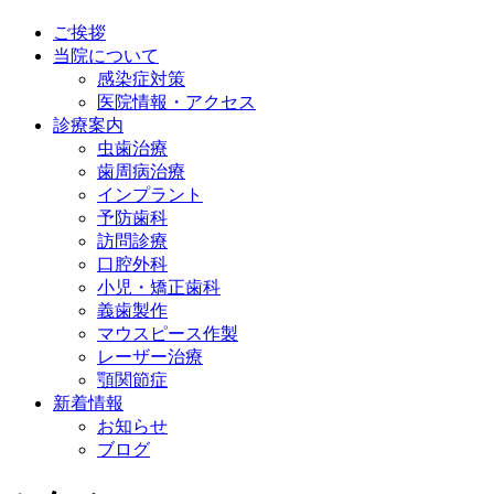
ご挨拶
当院について
感染症対策
医院情報・アクセス
診療案内
虫歯治療
歯周病治療
インプラント
予防歯科
訪問診療
口腔外科
小児・矯正歯科
義歯製作
マウスピース作製
レーザー治療
顎関節症
新着情報
お知らせ
ブログ