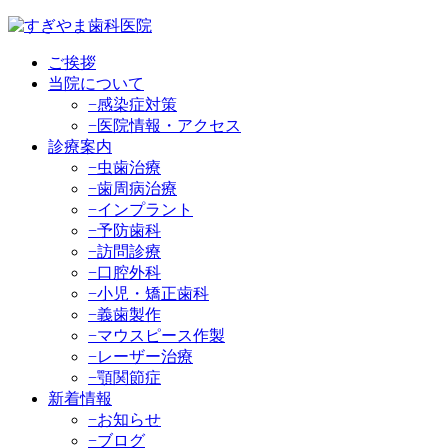
ご挨拶
当院について
−感染症対策
−医院情報・アクセス
診療案内
−虫歯治療
−歯周病治療
−インプラント
−予防歯科
−訪問診療
−口腔外科
−小児・矯正歯科
−義歯製作
−マウスピース作製
−レーザー治療
−顎関節症
新着情報
−お知らせ
−ブログ